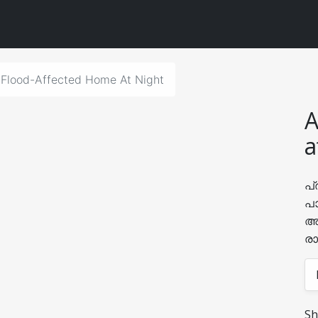
 Flood-Affected Home At Night
A
a
പ്
പാ
അപ
രാ
Sh