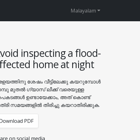
Malayalam
void inspecting a flood-
ffected home at night
രളയത്തിനു ശേഷം വീട്ടിലേക്കു കയറുമ്പോൾ
മ്പു മുതൽ ഗ്യാസ് ലീക്ക് വരെയുള്ള
കടങ്ങൾ ഉണ്ടായേക്കാം, അത് കൊണ്ട്
ത്രി സമയങ്ങളിൽ തിരിച്ചു കയറാതിരിക്കുക.
Download PDF
are on social media