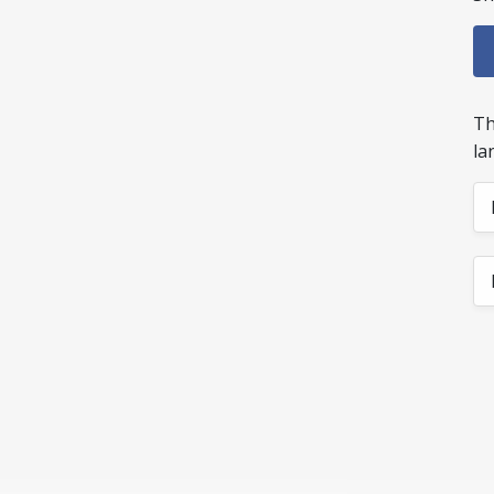
Th
la